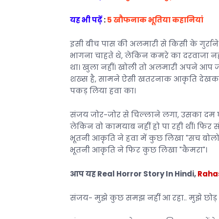
यह भी पढ़ें
:
5
खौफनाक भूतिया कहानियां
इसी बीच पास की अलमारी से किसी के गुर्राने
भागना चाहते थे, लेकिन कमरे का दरवाजा नही
था। खुला नहीं। खोली तो अलमारी अपने आप 
शख्स है, सामने ऐसी खतरनाक आकृति देखकर द
पकड़ लिया हवा का।
संजय जोर-जोर से चिल्लाने लगा, उसका दम घ
लेकिन वो कामयाब नहीं हो पा रही थीं। फिर सं
भूतनी आकृति ने हवा में कुछ लिखा "सच बो
भूतनी आकृति ने फिर कुछ लिखा "कैमरा"।
आप यह Real Horror Story In Hindi,
Rahas
संजय- मुझे कुछ समझ नहीं आ रहा.. मुझे छोड़ 