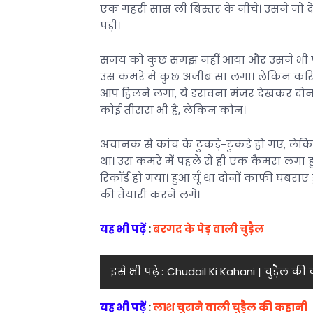
एक गहरी सांस ली बिस्तर के नीचे। उसने जो
पड़ी।
संजय को कुछ समझ नहीं आया और उसने भी पल
उस कमरे में कुछ अजीब सा लगा। लेकिन करिश्
आप हिलने लगा, ये डरावना मंजर देखकर दोनों 
कोई तीसरा भी है, लेकिन कौन।
अचानक से कांच के टुकड़े-टुकड़े हो गए, लेक
था। उस कमरे में पहले से ही एक कैमरा लगा 
रिकॉर्ड हो गया। हुआ यूँ था दोनों काफी घबरा
की तैयारी करने लगे।
यह भी पढ़ें
:
बरगद
के पेड़ वाली चुड़ैल
इसे भी पढ़े :
Chudail Ki Kahani | चुड़ैल की
यह भी पढ़ें
:
लाश चुराने वाली चुड़ैल की कहानी