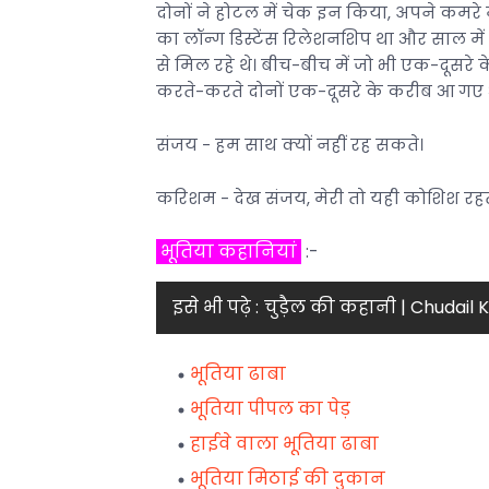
दोनों ने होटल में चेक इन किया, अपने कमरे में
का लॉन्ग डिस्टेंस रिलेशनशिप था और साल म
से मिल रहे थे। बीच-बीच में जो भी एक-दूसरे 
करते-करते दोनों एक-दूसरे के करीब आ गए
संजय - हम साथ क्यों नहीं रह सकते।
करिशम - देख संजय, मेरी तो यही कोशिश रहती 
भूतिया कहानियां
:-
इसे भी पढ़े :
चुड़ैल की कहानी | Chudail 
भूतिया ढाबा
भूतिया पीपल का पेड़
हाईवे वाला भूतिया ढाबा
भूतिया मिठाई की दुकान