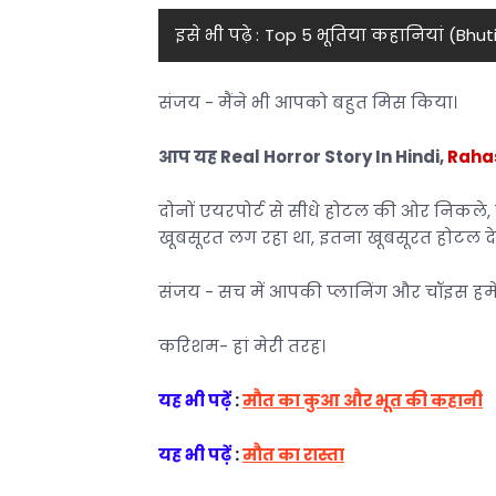
इसे भी पढ़े :
Top 5 भूतिया कहानियां (Bhut
संजय - मैंने भी आपको बहुत मिस किया।
आप यह Real Horror Story In Hindi,
Rahas
दोनों एयरपोर्ट से सीधे होटल की ओर निकले, क
खूबसूरत लग रहा था, इतना खूबसूरत होटल द
संजय - सच में आपकी प्लानिंग और चॉइस हमेश
करिशम- हां मेरी तरह।
यह भी पढ़ें
:
मौत का कुआ और भूत की कहानी
यह भी पढ़ें
:
मौत का रास्ता