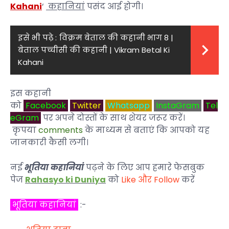
Kahani
‘
कहानियां
पसंद आई होगी।
इसे भी पढ़े :
विक्रम बेताल की कहानी भाग 8 |
बेताल पच्चीसी की कहानी | Vikram Betal Ki
Kahani
इस कहानी
को
Facebook
Twitter
Whatsapp
InstaGram
Tel
eGram
पर अपने दोस्तों के साथ शेयर जरूर करें।
कृपया
comments
के माध्यम से बताएं कि आपको यह
जानकारी कैसी लगी।
नई
भूतिया कहानियां
पढ़ने के लिए आप हमारे फेसबुक
पेज
Rahasyo ki Duniya
को
Like और Follow
करें
भूतिया कहानियां
:-